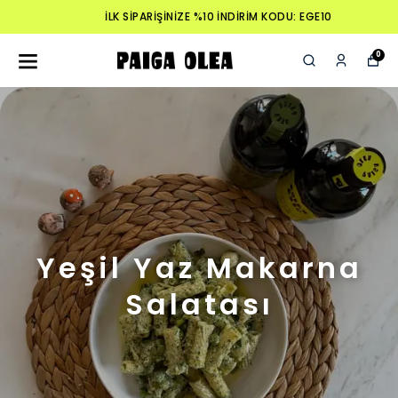
İLK SİPARİŞİNİZE %10 İNDİRİM KODU: EGE10
0
Yeşil Yaz Makarna
Salatası