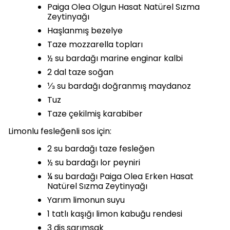
Paiga Olea Olgun Hasat Natürel Sızma
Zeytinyağı
Haşlanmış bezelye
Taze mozzarella topları
½ su bardağı marine enginar kalbi
2 dal taze soğan
⅓ su bardağı doğranmış maydanoz
Tuz
Taze çekilmiş karabiber
Limonlu fesleğenli sos için:
2 su bardağı taze fesleğen
½ su bardağı lor peyniri
¼ su bardağı Paiga Olea Erken Hasat
Natürel Sızma Zeytinyağı
Yarım limonun suyu
1 tatlı kaşığı limon kabuğu rendesi
3 diş sarımsak