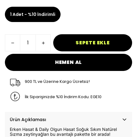
1 Adet - %10 İndirimli
SEPETE EKLE
HEMEN AL
900 TL ve Üzerine Kargo Ücretsiz!
İlk Siparişinizde %10 İndirim Kodu: EGE10
Ürün Açıklaması
Erken Hasat & Daily Olgun Hasat Soğuk Sıkım Natürel
Sızma zeytinyağları bu avantajlı pakette bir arada!