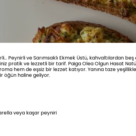
ynirli… Peynirli ve Sarımsaklı Ekmek Üstü, kahvaltılardan b
iz pratik ve lezzetli bir tarif. Paiga Olea Olgun Hasat Nat
ma hem de eşsiz bir lezzet katıyor. Yanına taze yeşillikle
r öğün haline geliyor.
ella veya kaşar peyniri