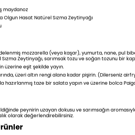
ış maydanoz
a Olgun Hasat Natürel Sızma Zeytinyağı
u
ndelenmiş mozzarella (veya kaşar), yumurta, nane, pul bib
Sızma Zeytinyağı, sarımsak tozu ve soğan tozunu bir kapta
n üzerine eşit şekilde yayın.
ında, üzeri altın rengi alana kadar pişirin. (Dilerseniz airfry
a hazırlanmış taze bir salata yapın ve üzerine bolca Pai
ildiğinde peynirin uzayan dokusu ve sarımsağın aromasıyla
ık olarak değerlendirebilirsiniz.
Ürünler