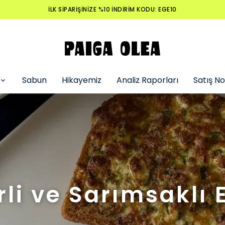
İLK SİPARİŞİNİZE %10 İNDİRİM KODU: EGE10
Sabun
Hikayemiz
Analiz Raporları
Satış No
rli ve Sarımsaklı