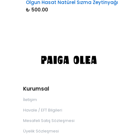
Olgun Hasat Natürel Sızma Zeytinyağı
₺ 500.00
Kurumsal
İletişim
Havale / EFT Bilgileri
Mesafeli Satış Sözleşmesi
Üyelik Sözleşmesi