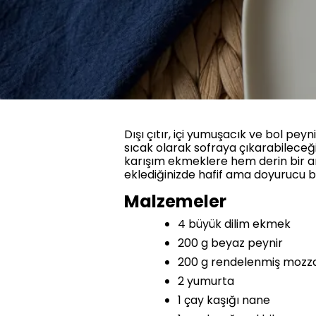
Dışı çıtır, içi yumuşacık ve bol pe
sıcak olarak sofraya çıkarabileceğin
karışım ekmeklere hem derin bir aro
eklediğinizde hafif ama doyurucu bi
Malzemeler
4 büyük dilim ekmek
200 g beyaz peynir
200 g rendelenmiş mozzar
2 yumurta
1 çay kaşığı nane